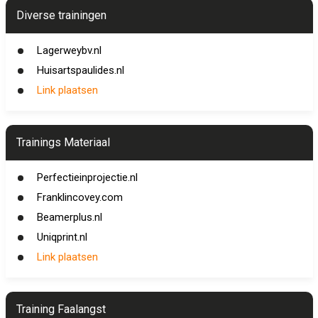
Diverse trainingen
Lagerweybv.nl
Huisartspaulides.nl
Link plaatsen
Trainings Materiaal
Perfectieinprojectie.nl
Franklincovey.com
Beamerplus.nl
Uniqprint.nl
Link plaatsen
Training Faalangst